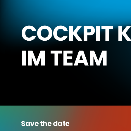
COCKPIT K
IM TEAM
Save the date